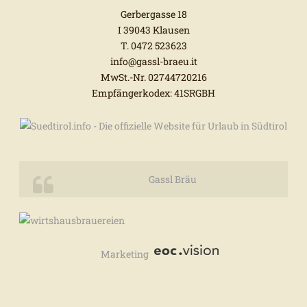
Gerbergasse 18
I 39043 Klausen
T. 0472 523623
info@gassl-braeu.it
MwSt.-Nr. 02744720216
Empfängerkodex: 41SRGBH
Gassl Bräu
Marketing