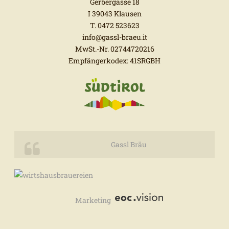
Gerbergasse 18
I 39043 Klausen
T. 0472 523623
info@gassl-braeu.it
MwSt.-Nr. 02744720216
Empfängerkodex: 41SRGBH
Gassl Bräu
Marketing